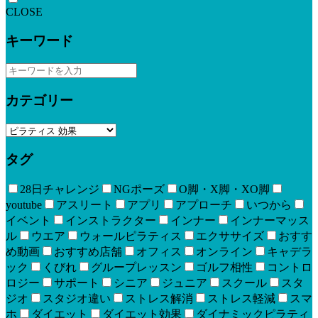
CLOSE
キーワード
カテゴリー
タグ
28日チャレンジ
NGポーズ
O脚・X脚・XO脚
youtube
アスリート
アプリ
アプローチ
いつから
イベント
インストラクター
インナー
インナーマッス
ル
ウエア
ウォールピラティス
エクササイズ
おすす
め動画
おすすめ店舗
オフィス
オンライン
キャデラ
ック
くびれ
グループレッスン
ゴルフ相性
コントロ
ロジー
サポート
シニア
ジュニア
スクール
スタ
ジオ
スタジオ違い
ストレス解消
ストレス軽減
スマ
ホ
ダイエット
ダイエット効果
ダイナミックピラティ