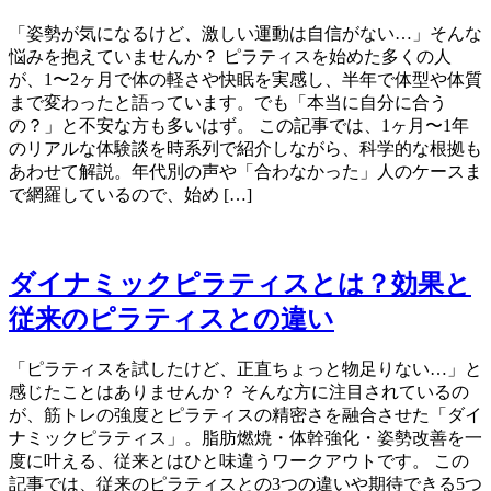
「姿勢が気になるけど、激しい運動は自信がない…」そんな
悩みを抱えていませんか？ ピラティスを始めた多くの人
が、1〜2ヶ月で体の軽さや快眠を実感し、半年で体型や体質
まで変わったと語っています。でも「本当に自分に合う
の？」と不安な方も多いはず。 この記事では、1ヶ月〜1年
のリアルな体験談を時系列で紹介しながら、科学的な根拠も
あわせて解説。年代別の声や「合わなかった」人のケースま
で網羅しているので、始め […]
ダイナミックピラティスとは？効果と
従来のピラティスとの違い
「ピラティスを試したけど、正直ちょっと物足りない…」と
感じたことはありませんか？ そんな方に注目されているの
が、筋トレの強度とピラティスの精密さを融合させた「ダイ
ナミックピラティス」。脂肪燃焼・体幹強化・姿勢改善を一
度に叶える、従来とはひと味違うワークアウトです。 この
記事では、従来のピラティスとの3つの違いや期待できる5つ