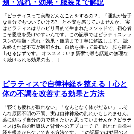
類・流れ・効果・服装まで解説
「ピラティスって実際どんなことをするの？」「運動が苦手
な自分でもついていける?」と不安を感じていませんか。 実
はピラティスはリハビリ目的で生まれたメソッドで、初心者
こそ恩恵を受けやすいんです。この記事ではピラティスレッ
スンの種類・流れ・効果・服装まで丁寧に解説します。 読
み終えれば不安が解消され、自信を持って最初の一歩を踏み
出せるはずです。 オススメ：いま新宿で最も話題の無理な
く続けられる効果の出 […]
ピラティスで自律神経を整える｜心と
体の不調を改善する効果と方法
「寝ても疲れが取れない」「なんとなく体がだるい」 …そ
んな原因不明の不調、実は自律神経の乱れかもしれません。
薬に頼らず自分の力で整えたいと思っていませんか？ピラテ
ィスは独自の呼吸法と背骨へのアプローチで、乱れた自律神
経を根本からケアできる方法です。 この記事では効果のメ