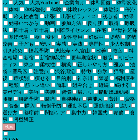
ル
人気
人気YouTube
企業向け
体型回復
体型変化
体幹
体幹強化
体験
体験レッスン
体験談
停滞
期
冷え性改善
出張
出張ピラティス
初心者
効果
効果いつから
動画
参加方法
反り腰
取得
呼吸
法
四十肩・五十肩
国際ライセンス
在宅
坐骨神経痛
基礎代謝
壁
変化
女性専用
妊娠中
姿勢
姿勢
改善
子ども
安い
実感
実践
専門性
少人数制
引き締め
怪我予防
恵比寿・代官山
改善
教室
料
金相場
新宿
新宿御苑前
更年期症状
服装
朝ピラ
ティス
東京
柔軟性
横浜
正しいやり方
歪み
池
袋・豊島区
注意点
渋谷周辺
特徴
独学
猫背
産
後
症状別
痩せる
目的別
神奈川
禁忌
福利厚生
種類
筋トレ違い
簡単
組み合せ
継続
続ける
美ボディ
美容
美脚
習慣
肩こり
脂肪燃焼効果
腰痛
腰痛予防
膝痛
自律神経
芸能人
費用
資格
資金
購入
転倒予防
運動不足
運動強度
違い
選び方
都庁前
関節ケア
集中力
韓国式
頭痛
食
事
骨盤矯正
検索
CLOSE