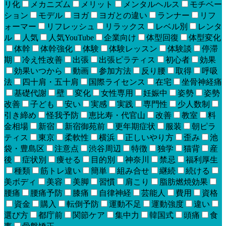
リ化
メカニズム
メリット
メンタルヘルス
モチベー
ション
モデル
ヨガ
ヨガとの違い
ランナー
リフ
ォーマー
リフレッシュ
リラックス
レベル別
レンタ
ル
人気
人気YouTube
企業向け
体型回復
体型変化
体幹
体幹強化
体験
体験レッスン
体験談
停滞
期
冷え性改善
出張
出張ピラティス
初心者
効果
効果いつから
動画
参加方法
反り腰
取得
呼吸
法
四十肩・五十肩
国際ライセンス
在宅
坐骨神経痛
基礎代謝
壁
変化
女性専用
妊娠中
姿勢
姿勢
改善
子ども
安い
実感
実践
専門性
少人数制
引き締め
怪我予防
恵比寿・代官山
改善
教室
料
金相場
新宿
新宿御苑前
更年期症状
服装
朝ピラ
ティス
東京
柔軟性
横浜
正しいやり方
歪み
池
袋・豊島区
注意点
渋谷周辺
特徴
独学
猫背
産
後
症状別
痩せる
目的別
神奈川
禁忌
福利厚生
種類
筋トレ違い
簡単
組み合せ
継続
続ける
美ボディ
美容
美脚
習慣
肩こり
脂肪燃焼効果
腰痛
腰痛予防
膝痛
自律神経
芸能人
費用
資格
資金
購入
転倒予防
運動不足
運動強度
違い
選び方
都庁前
関節ケア
集中力
韓国式
頭痛
食