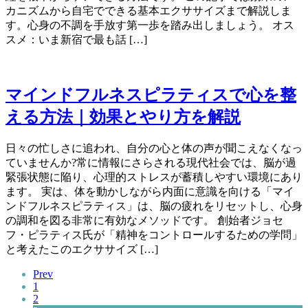
カニズムから自宅でできる基本エクササイズまで解説しま
す。心身の不調を手放す第一歩を踏み出しましょう。 オス
スメ：いま新宿で最も話 […]
マインドフルネスピラティスで心を整
える方法｜効果とやり方を解説
日々の忙しさに追われ、自分の心と体の声が聞こえなくなっ
ていませんか?常に情報にさらされる現代社会では、脳が過
緊張状態に陥り、心理的ストレスが蓄積しやすい環境にあり
ます。 実は、体を動かしながら内面に意識を向ける「マイ
ンドフルネスピラティス」は、脳の疲れをリセットし、心身
の調和を図る非常に有効なメソッドです。 創始者ジョセ
フ・ピラティス氏が「精神をコントロールするための学問」
と考えたこのエクササイズ […]
Prev
1
2