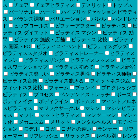
ス
チェア
チェアピラティス
デメリット
トップス
パーソナル
ハード
ハイブリッドセッション ピラティ
ス
バランス調整
バリエーション
バレル
ハンドレッ
ド
ヒップロールズ
ビフォーアフター
ピラティス
ピ
ラティス ダイエット
ピラティス マシン
ピラティス 効
果
ピラティス 施設・店舗
ピラティス 比較
ピラティ
ス 開業・FC
ピラテイスイベント
ピラティスグッズ
ピラティススタジオ
ピラティストレーナー
ピラティス
マシン
ピラティスリング
ピラティスレッスン
ピラテ
ィスワークショップ
ピラティス初めて
ピラティス新宿
ピラティス楽しい
ピラティス男性
ピラティス種類
ピラティス音楽
ピラティス飽きる
フィットネスジム
フィットネス比較
フォーム
ブランド
プログレッシブ
ピラティス
プロセス
ベンアンドストレッチ
ポーズ
ボディメイク
ボディライン
ボトムス
マインドフルネ
スピラティス
マジックサークル
マシン
マシンピラテ
ィス
マット
マットピラティス
マンツーマン
マンネ
リ化
メカニズム
メリット
メンタルヘルス
モチベー
ション
モデル
ヨガ
ヨガとの違い
ランナー
リフ
ォーマー
リフレッシュ
リラックス
レベル別
レンタ