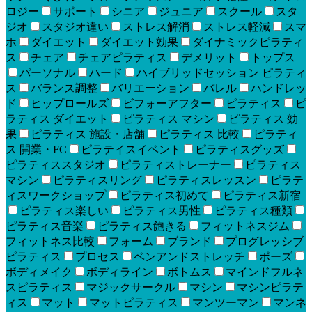
ロジー
サポート
シニア
ジュニア
スクール
スタ
ジオ
スタジオ違い
ストレス解消
ストレス軽減
スマ
ホ
ダイエット
ダイエット効果
ダイナミックピラティ
ス
チェア
チェアピラティス
デメリット
トップス
パーソナル
ハード
ハイブリッドセッション ピラティ
ス
バランス調整
バリエーション
バレル
ハンドレッ
ド
ヒップロールズ
ビフォーアフター
ピラティス
ピ
ラティス ダイエット
ピラティス マシン
ピラティス 効
果
ピラティス 施設・店舗
ピラティス 比較
ピラティ
ス 開業・FC
ピラテイスイベント
ピラティスグッズ
ピラティススタジオ
ピラティストレーナー
ピラティス
マシン
ピラティスリング
ピラティスレッスン
ピラテ
ィスワークショップ
ピラティス初めて
ピラティス新宿
ピラティス楽しい
ピラティス男性
ピラティス種類
ピラティス音楽
ピラティス飽きる
フィットネスジム
フィットネス比較
フォーム
ブランド
プログレッシブ
ピラティス
プロセス
ベンアンドストレッチ
ポーズ
ボディメイク
ボディライン
ボトムス
マインドフルネ
スピラティス
マジックサークル
マシン
マシンピラテ
ィス
マット
マットピラティス
マンツーマン
マンネ