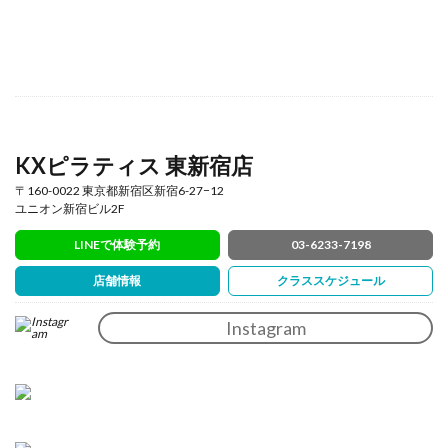
ダイエット
ダイエット効果
ダイナミックピラティス
チェア
チェアピラティス
デメリット
トップス
パーソナル
ハード
ハイブリッドセッション ピラティス
バランス調整
バリエーション
バレル
ハンドレッド
ヒップロールズ
ビフォーアフター
ピラティス
KXピラティス 東新宿店
ピラティス ダイエット
ピラティス マシン
〒160-0022 東京都新宿区新宿6-27−12
ユニオン新宿ビル2F
ピラティス 効果
ピラティス 施設・店舗
LINEで体験予約
03-6233-7198
ピラティス 比較
ピラティス 開業・FC
ピラテイスイベント
ピラティスグッズ
店舗情報
クラススケジュール
ピラティススタジオ
ピラティストレーナー
Instagram
ピラティスマシン
ピラティスリング
ピラティスレッスン
ピラティスワークショップ
ピラティス初めて
ピラティス新宿
ピラティス楽しい
ピラティス男性
ピラティス種類