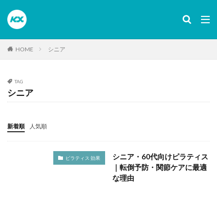
カテゴリー
HOME
シニア
タグ
28日チャレンジ
NGポーズ
O脚・X脚・XO脚
TAG
youtube
アスリート
アプリ
アプローチ
シニア
いつから
イベント
インストラクター
インナー
インナーマッスル
ウエア
新着順
人気順
ウォールピラティス
エクササイズ
おすすめ動画
おすすめ店舗
オフィス
オンライン
シニア・60代向けピラティス
ピラティス 効果
キャデラック
くびれ
グループレッスン
｜転倒予防・関節ケアに最適
ゴルフ相性
コントロロジー
な理由
サポート
シニア
ジュニア
スクール
スタジオ
スタジオ違い
ストレス解消
ストレス軽減
スマホ