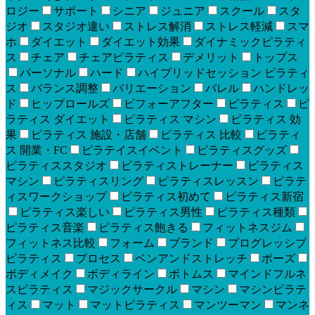
ロジー
サポート
シニア
ジュニア
スクール
スタ
ジオ
スタジオ違い
ストレス解消
ストレス軽減
スマ
ホ
ダイエット
ダイエット効果
ダイナミックピラティ
ス
チェア
チェアピラティス
デメリット
トップス
パーソナル
ハード
ハイブリッドセッション ピラティ
ス
バランス調整
バリエーション
バレル
ハンドレッ
ド
ヒップロールズ
ビフォーアフター
ピラティス
ピ
ラティス ダイエット
ピラティス マシン
ピラティス 効
果
ピラティス 施設・店舗
ピラティス 比較
ピラティ
ス 開業・FC
ピラテイスイベント
ピラティスグッズ
ピラティススタジオ
ピラティストレーナー
ピラティス
マシン
ピラティスリング
ピラティスレッスン
ピラテ
ィスワークショップ
ピラティス初めて
ピラティス新宿
ピラティス楽しい
ピラティス男性
ピラティス種類
ピラティス音楽
ピラティス飽きる
フィットネスジム
フィットネス比較
フォーム
ブランド
プログレッシブ
ピラティス
プロセス
ベンアンドストレッチ
ポーズ
ボディメイク
ボディライン
ボトムス
マインドフルネ
スピラティス
マジックサークル
マシン
マシンピラテ
ィス
マット
マットピラティス
マンツーマン
マンネ