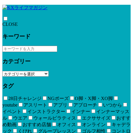
CLOSE
キーワード
カテゴリー
タグ
28日チャレンジ
NGポーズ
O脚・X脚・XO脚
youtube
アスリート
アプリ
アプローチ
いつから
イベント
インストラクター
インナー
インナーマッス
ル
ウエア
ウォールピラティス
エクササイズ
おすす
め動画
おすすめ店舗
オフィス
オンライン
キャデラ
ック
くびれ
グループレッスン
ゴルフ相性
コントロ