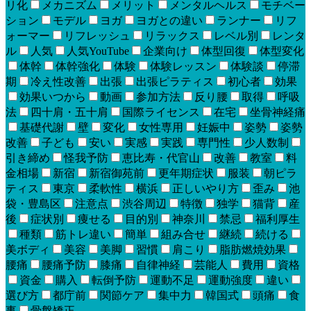
リ化
メカニズム
メリット
メンタルヘルス
モチベー
ション
モデル
ヨガ
ヨガとの違い
ランナー
リフ
ォーマー
リフレッシュ
リラックス
レベル別
レンタ
ル
人気
人気YouTube
企業向け
体型回復
体型変化
体幹
体幹強化
体験
体験レッスン
体験談
停滞
期
冷え性改善
出張
出張ピラティス
初心者
効果
効果いつから
動画
参加方法
反り腰
取得
呼吸
法
四十肩・五十肩
国際ライセンス
在宅
坐骨神経痛
基礎代謝
壁
変化
女性専用
妊娠中
姿勢
姿勢
改善
子ども
安い
実感
実践
専門性
少人数制
引き締め
怪我予防
恵比寿・代官山
改善
教室
料
金相場
新宿
新宿御苑前
更年期症状
服装
朝ピラ
ティス
東京
柔軟性
横浜
正しいやり方
歪み
池
袋・豊島区
注意点
渋谷周辺
特徴
独学
猫背
産
後
症状別
痩せる
目的別
神奈川
禁忌
福利厚生
種類
筋トレ違い
簡単
組み合せ
継続
続ける
美ボディ
美容
美脚
習慣
肩こり
脂肪燃焼効果
腰痛
腰痛予防
膝痛
自律神経
芸能人
費用
資格
資金
購入
転倒予防
運動不足
運動強度
違い
選び方
都庁前
関節ケア
集中力
韓国式
頭痛
食
事
骨盤矯正