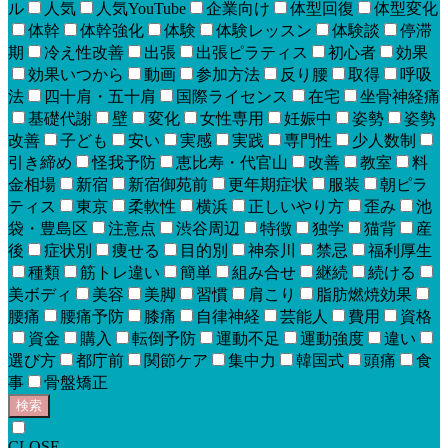
ル
人気
人気YouTube
企業向け
体型回復
体型変化
体幹
体幹強化
体験
体験レッスン
体験談
停滞
期
冷え性改善
出張
出張ピラティス
初心者
効果
効果いつから
動画
参加方法
反り腰
取得
呼吸
法
四十肩・五十肩
国際ライセンス
在宅
坐骨神経痛
基礎代謝
壁
変化
女性専用
妊娠中
姿勢
姿勢
改善
子ども
安い
実感
実践
専門性
少人数制
引き締め
怪我予防
恵比寿・代官山
改善
教室
料
金相場
新宿
新宿御苑前
更年期症状
服装
朝ピラ
ティス
東京
柔軟性
横浜
正しいやり方
歪み
池
袋・豊島区
注意点
渋谷周辺
特徴
独学
猫背
産
後
症状別
痩せる
目的別
神奈川
禁忌
福利厚生
種類
筋トレ違い
簡単
組み合せ
継続
続ける
美ボディ
美容
美脚
習慣
肩こり
脂肪燃焼効果
腰痛
腰痛予防
膝痛
自律神経
芸能人
費用
資格
資金
購入
転倒予防
運動不足
運動強度
違い
選び方
都庁前
関節ケア
集中力
韓国式
頭痛
食
事
骨盤矯正
検索
CLOSE