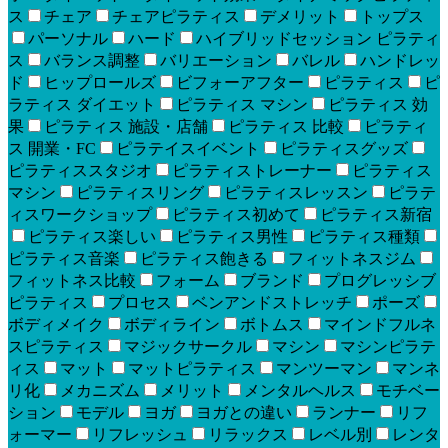
ス
チェア
チェアピラティス
デメリット
トップス
パーソナル
ハード
ハイブリッドセッション ピラティ
ス
バランス調整
バリエーション
バレル
ハンドレッ
ド
ヒップロールズ
ビフォーアフター
ピラティス
ピ
ラティス ダイエット
ピラティス マシン
ピラティス 効
果
ピラティス 施設・店舗
ピラティス 比較
ピラティ
ス 開業・FC
ピラテイスイベント
ピラティスグッズ
ピラティススタジオ
ピラティストレーナー
ピラティス
マシン
ピラティスリング
ピラティスレッスン
ピラテ
ィスワークショップ
ピラティス初めて
ピラティス新宿
ピラティス楽しい
ピラティス男性
ピラティス種類
ピラティス音楽
ピラティス飽きる
フィットネスジム
フィットネス比較
フォーム
ブランド
プログレッシブ
ピラティス
プロセス
ベンアンドストレッチ
ポーズ
ボディメイク
ボディライン
ボトムス
マインドフルネ
スピラティス
マジックサークル
マシン
マシンピラテ
ィス
マット
マットピラティス
マンツーマン
マンネ
リ化
メカニズム
メリット
メンタルヘルス
モチベー
ション
モデル
ヨガ
ヨガとの違い
ランナー
リフ
ォーマー
リフレッシュ
リラックス
レベル別
レンタ