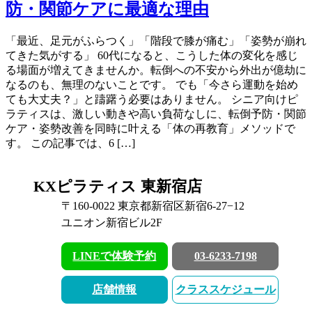
防・関節ケアに最適な理由
「最近、足元がふらつく」「階段で膝が痛む」「姿勢が崩れ
てきた気がする」 60代になると、こうした体の変化を感じ
る場面が増えてきませんか。転倒への不安から外出が億劫に
なるのも、無理のないことです。 でも「今さら運動を始め
ても大丈夫？」と躊躇う必要はありません。 シニア向けピ
ラティスは、激しい動きや高い負荷なしに、転倒予防・関節
ケア・姿勢改善を同時に叶える「体の再教育」メソッドで
す。 この記事では、6 […]
KXピラティス 東新宿店
〒160-0022 東京都新宿区新宿6-27−12
ユニオン新宿ビル2F
LINEで体験予約
03-6233-7198
店舗情報
クラススケジュール