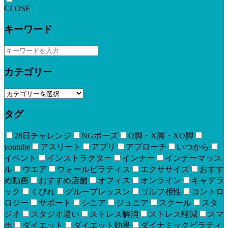
CLOSE
キーワード
カテゴリー
タグ
28日チャレンジ
NGポーズ
O脚・X脚・XO脚
youtube
アスリート
アプリ
アプローチ
いつから
イベント
インストラクター
インナー
インナーマッス
ル
ウエア
ウォールピラティス
エクササイズ
おすす
め動画
おすすめ店舗
オフィス
オンライン
キャデラ
ック
くびれ
グループレッスン
ゴルフ相性
コントロ
ロジー
サポート
シニア
ジュニア
スクール
スタ
ジオ
スタジオ違い
ストレス解消
ストレス軽減
スマ
ホ
ダイエット
ダイエット効果
ダイナミックピラティ