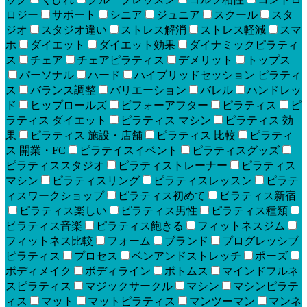
ロジー
サポート
シニア
ジュニア
スクール
スタ
ジオ
スタジオ違い
ストレス解消
ストレス軽減
スマ
ホ
ダイエット
ダイエット効果
ダイナミックピラティ
ス
チェア
チェアピラティス
デメリット
トップス
パーソナル
ハード
ハイブリッドセッション ピラティ
ス
バランス調整
バリエーション
バレル
ハンドレッ
ド
ヒップロールズ
ビフォーアフター
ピラティス
ピ
ラティス ダイエット
ピラティス マシン
ピラティス 効
果
ピラティス 施設・店舗
ピラティス 比較
ピラティ
ス 開業・FC
ピラテイスイベント
ピラティスグッズ
ピラティススタジオ
ピラティストレーナー
ピラティス
マシン
ピラティスリング
ピラティスレッスン
ピラテ
ィスワークショップ
ピラティス初めて
ピラティス新宿
ピラティス楽しい
ピラティス男性
ピラティス種類
ピラティス音楽
ピラティス飽きる
フィットネスジム
フィットネス比較
フォーム
ブランド
プログレッシブ
ピラティス
プロセス
ベンアンドストレッチ
ポーズ
ボディメイク
ボディライン
ボトムス
マインドフルネ
スピラティス
マジックサークル
マシン
マシンピラテ
ィス
マット
マットピラティス
マンツーマン
マンネ