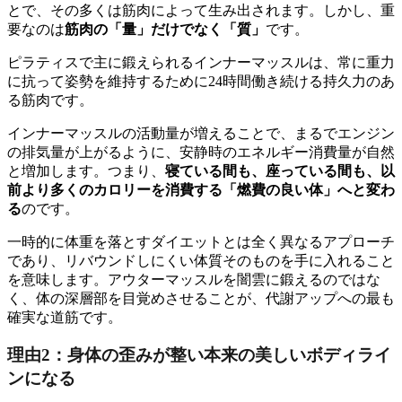
とで、その多くは筋肉によって生み出されます。しかし、重
要なのは
筋肉の「量」だけでなく「質」
です。
ピラティスで主に鍛えられるインナーマッスルは、常に重力
に抗って姿勢を維持するために24時間働き続ける持久力のあ
る筋肉です。
インナーマッスルの活動量が増えることで、まるでエンジン
の排気量が上がるように、安静時のエネルギー消費量が自然
と増加します。つまり、
寝ている間も、座っている間も、以
前より多くのカロリーを消費する「燃費の良い体」へと変わ
る
のです。
一時的に体重を落とすダイエットとは全く異なるアプローチ
であり、リバウンドしにくい体質そのものを手に入れること
を意味します。アウターマッスルを闇雲に鍛えるのではな
く、体の深層部を目覚めさせることが、代謝アップへの最も
確実な道筋です。
理由2：身体の歪みが整い本来の美しいボディライ
ンになる