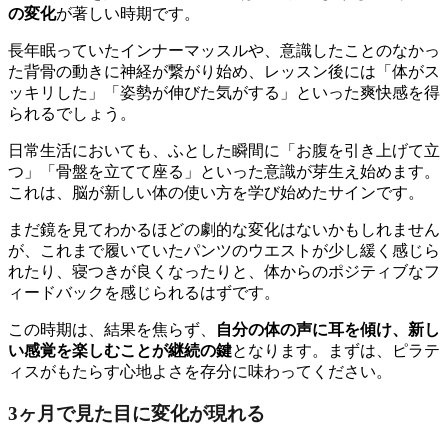
の変化
が著しい時期です。
長年眠っていたインナーマッスルや、意識したことのなかっ
た背骨の動きに神経が繋がり始め、レッスン後には「体がス
ッキリした」「姿勢が伸びた気がする」といった爽快感を得
られるでしょう。
日常生活においても、ふとした瞬間に「お腹を引き上げて立
つ」「骨盤を立てて座る」といった意識が芽生え始めます。
これは、脳が新しい体の使い方を学び始めたサインです。
まだ鏡を見てわかるほどの劇的な変化はないかもしれません
が、これまで履いていたパンツのウエストが少し緩く感じら
れたり、寝つきが良くなったりと、体からのポジティブなフ
ィードバックを感じられるはずです。
この時期は、結果を焦らず、
自分の体の声に耳を傾け、新し
い感覚を楽しむことが継続の鍵
となります。まずは、ピラテ
ィスがもたらす心地よさを存分に味わってください。
3ヶ月で見た目に変化が現れる