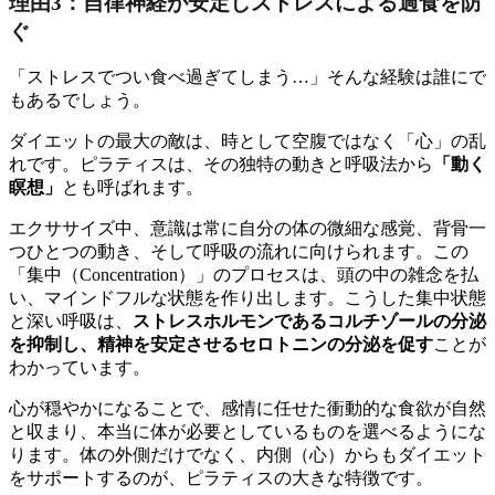
理由3：自律神経が安定しストレスによる過食を防
ぐ
「ストレスでつい食べ過ぎてしまう…」そんな経験は誰にで
もあるでしょう。
ダイエットの最大の敵は、時として空腹ではなく「心」の乱
れです。ピラティスは、その独特の動きと呼吸法から
「動く
瞑想」
とも呼ばれます。
エクササイズ中、意識は常に自分の体の微細な感覚、背骨一
つひとつの動き、そして呼吸の流れに向けられます。この
「集中（Concentration）」のプロセスは、頭の中の雑念を払
い、マインドフルな状態を作り出します。こうした集中状態
と深い呼吸は、
ストレスホルモンであるコルチゾールの分泌
を抑制し、精神を安定させるセロトニンの分泌を促す
ことが
わかっています。
心が穏やかになることで、感情に任せた衝動的な食欲が自然
と収まり、本当に体が必要としているものを選べるようにな
ります。体の外側だけでなく、内側（心）からもダイエット
をサポートするのが、ピラティスの大きな特徴です。