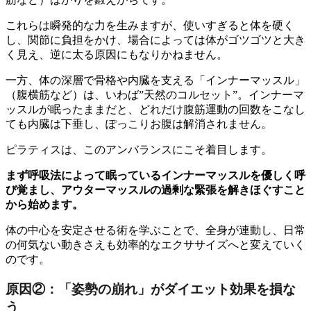
これらは瞬発的な力を生みますが、使いすぎると体を硬く
し、関節に負担をかけ、場合によっては体がゴツゴツと大き
く見え、逆に太る原因にもなりかねません。
一方、体の深層で骨格や内臓を支える「インナーマッスル」
（腹横筋など）は、いわば”天然のコルセット”。インナーマ
ッスルが眠ったままだと、どれだけ腹筋運動の回数をこなし
ても内臓は下垂し、ぽっこりお腹は解消されません。
ピラティスは、このアンバランスにこそ着目します。
まず呼吸法によって眠っているインナーマッスルを優しく呼
び覚まし、アウターマッスルの過剰な緊張を解きほぐすこと
から始めます。
体の中心を安定させる術を学ぶことで、全身が連動し、日常
の何気ない動きさえも効率的なエクササイズへと変えていく
のです。
原因②：「姿勢の崩れ」がダイエット効果を損な
う