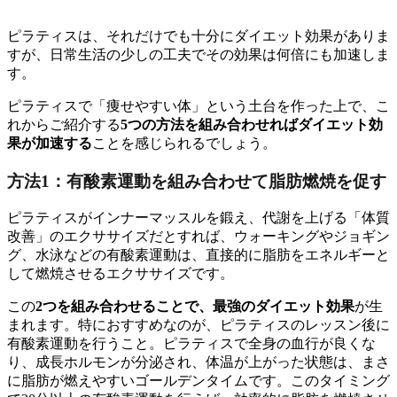
ピラティスは、それだけでも十分にダイエット効果がありま
すが、日常生活の少しの工夫でその効果は何倍にも加速しま
す。
ピラティスで「痩せやすい体」という土台を作った上で、こ
れからご紹介する
5つの方法を組み合わせればダイエット効
果が加速する
ことを感じられるでしょう。
方法1：有酸素運動を組み合わせて脂肪燃焼を促す
ピラティスがインナーマッスルを鍛え、代謝を上げる「体質
改善」のエクササイズだとすれば、ウォーキングやジョギン
グ、水泳などの有酸素運動は、直接的に脂肪をエネルギーと
して燃焼させるエクササイズです。
この
2つを組み合わせることで、最強のダイエット効果
が生
まれます。特におすすめなのが、ピラティスのレッスン後に
有酸素運動を行うこと。ピラティスで全身の血行が良くな
り、成長ホルモンが分泌され、体温が上がった状態は、まさ
に脂肪が燃えやすいゴールデンタイムです。このタイミング