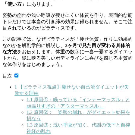
「使い方」
にあります。
姿勢の崩れや浅い呼吸が痩せにくい体質を作り、表面的な筋
トレだけでは本当の引き締め効果は得られません。そこで注
目されているのがピラティスです。
この記事では、なぜピラティスが「痩せ体質」作りに効果的
なのかを解剖学的に解説し、
3ヶ月で見た目が変わる具体的
な方法
をお伝えします。体重の数字に一喜一憂するダイエッ
トから、鏡に映る美しいボディラインに喜びを感じる本質的
な体作りをはじめましょう。
目次
1
【ピラティス視点】痩せない自己流ダイエットが失
敗する理由
1.1
原因①：眠っている「インナーマッスル」と
頑張りすぎの「アウターマッスル」
1.2
原因②：「姿勢の崩れ」がダイエット効果を
損なう
1.3
原因③：浅い呼吸が招く、代謝の低下と自律
神経の乱れ