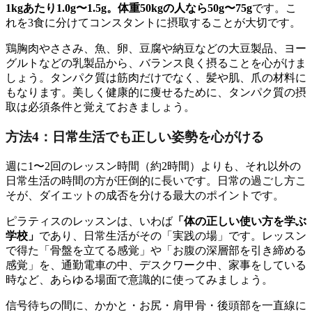
1kgあたり1.0g〜1.5g。体重50kgの人なら50g〜75g
です。こ
れを3食に分けてコンスタントに摂取することが大切です。
鶏胸肉やささみ、魚、卵、豆腐や納豆などの大豆製品、ヨー
グルトなどの乳製品から、バランス良く摂ることを心がけま
しょう。タンパク質は筋肉だけでなく、髪や肌、爪の材料に
もなります。美しく健康的に痩せるために、タンパク質の摂
取は必須条件と覚えておきましょう。
方法4：日常生活でも正しい姿勢を心がける
週に1〜2回のレッスン時間（約2時間）よりも、それ以外の
日常生活の時間の方が圧倒的に長いです。日常の過ごし方こ
そが、ダイエットの成否を分ける最大のポイントです。
ピラティスのレッスンは、いわば
「体の正しい使い方を学ぶ
学校」
であり、日常生活がその「実践の場」です。レッスン
で得た「骨盤を立てる感覚」や「お腹の深層部を引き締める
感覚」を、通勤電車の中、デスクワーク中、家事をしている
時など、あらゆる場面で意識的に使ってみましょう。
信号待ちの間に、かかと・お尻・肩甲骨・後頭部を一直線に