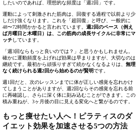
したいのであれば、理想的な頻度は「週2回」です。
運動によって刺激された筋肉は、回復する過程で以前より少
しだけ強くなります。これを「超回復」と呼び、一般的に
48〜72時間かかると言われています。
週2回のペース（例え
ば月曜日と木曜日）は、この筋肉の成長サイクルに非常にマ
ッチ
しています。
「週3回ならもっと良いのでは？」と思うかもしれません。
確かに運動頻度を上げれば効果は早まりますが、大切なのは
継続です。最初から頑張りすぎて続かなくなるよりは、
無理
なく続けられる週2回から始めるのが賢明
です。
週1回だと、次のレッスンまでに体が正しい感覚を忘れかけ
てしまうことがありますが、週2回ならその感覚を忘れる前
に再確認し、さらに深く体に刻み込むことができます。この
積み重ねが、3ヶ月後の目に見える変化へと繋がるのです。
もっと痩せたい人へ！ピラティスのダ
イエット効果を加速させる5つの方法