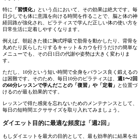
特に
「習慣化」
という点において、その効果は絶大です。毎
日少しでも体に意識を向ける時間を作ることで、脳と体の神
経回路が強化され、ピラティスで学んだ正しい体の使い方を
日常生活に定着しやすくなります。
例えば、朝起きた後に胸式呼吸で肋骨を動かしたり、背骨を
丸めたり反らしたりするキャット＆カウを行うだけの簡単な
メニューでも、その日1日の代謝や姿勢は大きく変わりま
す。
ただし、10分という短い時間で全身をバランス良く鍛えるの
は困難です。そのため、毎日10分のピラティスは、
週1〜2回
の60分レッスンで学んだことの「復習」や「定着」
と位置づ
けるのが最も効果的です。
レッスンで得た感覚を忘れないためのメンテナンスとして、
毎日の短時間エクササイズを取り入れてみましょう。
ダイエット目的に最適な頻度は「週2回」
もしダイエットを最大の目的として、最も効率的に結果を出