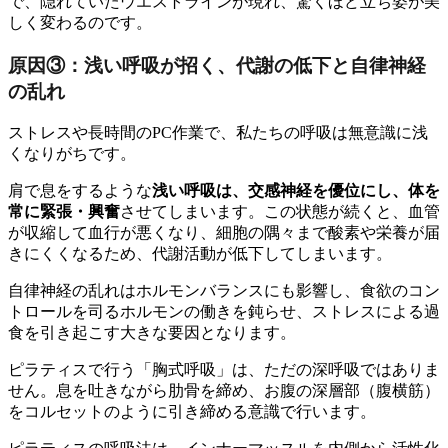
で、隠れていたウエストラインが現れ、驚くほど立ち姿が美
しく変わるのです。
原因③：浅い呼吸が招く、代謝の低下と自律神経
の乱れ
ストレスや長時間のPC作業で、私たちの呼吸は無意識に浅
くなりがちです。
肩で息をするような
浅い呼吸は、交感神経を優位にし、体を
常に緊張・興奮
させてしまいます。この状態が続くと、血管
が収縮して血行が悪くなり、細胞の隅々まで酸素や栄養が届
きにくくなるため、代謝活動が低下してしまいます。
自律神経の乱れはホルモンバランスにも影響し、食欲のコン
トロールを司るホルモンの働きを鈍らせ、ストレスによる過
食を引き起こす大きな要因となります。
ピラティスで行う「胸式呼吸」は、ただの深呼吸ではありま
せん。息を吐きながら肋骨を締め、お腹の深層部（腹横筋）
をコルセットのように引き締める意識で行います。