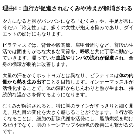
理由4：血行が促進されむくみや冷えが解消される
夕方になると脚がパンパンになる「むくみ」や、手足が常に
冷たい「冷え性」は、多くの女性が抱える悩みであり、ダイ
エットの妨げにもなります。
ピラティスでは、背骨や股関節、肩甲骨周りなど、普段の生
活では固まりがちな大きな関節を、呼吸と共に丁寧に動かし
ていきます。滞っていた
血流やリンパの流れが促進
され、全
身の循環が劇的に改善します。
大量の汗をかくホットヨガとは異なり、ピラティスは
体の内
側から熱を生み出す
ことを目指します。インナーマッスルが
活性化することで、体の深部からじんわりと熱が生まれ、持
続的な温かさを保てるようになります。
むくみが解消されると、特に脚のラインがすっきりと細く見
え、見た目の変化を大きく感じることができます。血行が良
くなることは、細胞の新陳代謝を活発にし、脂肪燃焼を助け
るだけでなく、肌のトーンアップや顔色の改善にも繋がるの
です。