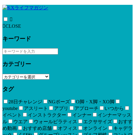
CLOSE
キーワード
カテゴリー
タグ
28日チャレンジ
NGポーズ
O脚・X脚・XO脚
youtube
アスリート
アプリ
アプローチ
いつから
イベント
インストラクター
インナー
インナーマッス
ル
ウエア
ウォールピラティス
エクササイズ
おすす
め動画
おすすめ店舗
オフィス
オンライン
キャデラ
ック
くびれ
グループレッスン
ゴルフ相性
コントロ