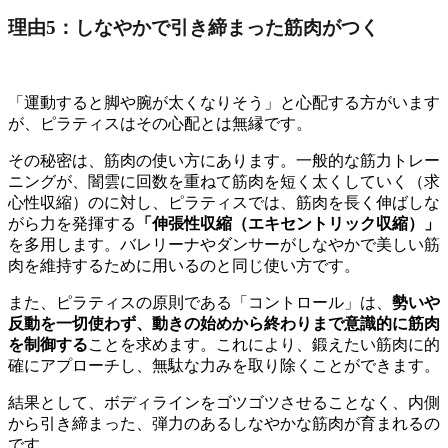
理由5：しなやかで引き締まった筋肉がつく
「運動すると脚や腕が太くなりそう」と心配する方がいます
が、ピラティスはその心配とは無縁です。
その秘密は、筋肉の使い方にあります。一般的な筋力トレー
ニングが、闇雲に回数を重ねて筋肉を短く太くしていく（求
心性収縮）のに対し、ピラティスでは、筋肉を長く伸ばしな
がら力を発揮する
「伸張性収縮（エキセントリック収縮）」
を多用します。バレリーナやダンサーがしなやかで美しい筋
肉を維持するために用いるのと同じ使い方です。
また、ピラティスの原則である「コントロール」は、
勢いや
反動を一切使わず、動きの始めから終わりまで意識的に筋肉
を制御する
ことを求めます。これにより、鍛えたい筋肉に的
確にアプローチし、無駄な力みを取り除くことができます。
結果として、ボディラインをゴツゴツさせることなく、内側
から引き締まった、弾力のあるしなやかな筋肉が育まれるの
です。