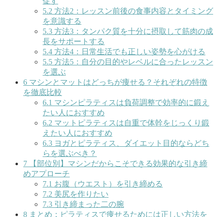
促す
5.2
方法2：レッスン前後の食事内容とタイミング
を意識する
5.3
方法3：タンパク質を十分に摂取して筋肉の成
長をサポートする
5.4
方法4：日常生活でも正しい姿勢を心がける
5.5
方法5：自分の目的やレベルに合ったレッスン
を選ぶ
6
マシンとマットはどっちが痩せる？それぞれの特徴
を徹底比較
6.1
マシンピラティスは負荷調整で効率的に鍛え
たい人におすすめ
6.2
マットピラティスは自重で体幹をじっくり鍛
えたい人におすすめ
6.3
ヨガとピラティス、ダイエット目的ならどち
らを選ぶべき？
7
【部位別】マシンだからこそできる効果的な引き締
めアプローチ
7.1
お腹（ウエスト）を引き締める
7.2
美尻を作りたい
7.3
引き締まった二の腕
8
まとめ：ピラティスで痩せるためには正しい方法を