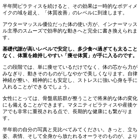
半年間ピラティスを続けると、その効果は一時的なボディメ
イクの域を超え、「体質改善」のレベルに到達します。
アウターマッスル優位だった体の使い方が、インナーマッス
ル主導のスムーズで効率的な動きへと完全に書き換えられま
す。
基礎代謝が高いレベルで安定し、多少食べ過ぎても太ること
なく、体重を維持しやすい「痩せ体質」が手に入るのです。
この段階では、単に痩せているだけでなく、体の芯から力が
みなぎり、動きそのものがしなやかで美しくなります。自律
神経が整い、精神的にも安定し、ストレスに強い心身を手に
入れることができるでしょう。
女性にとっては、骨盤底筋群が整うことで将来的な体の変化
にも備えることができます。マタニティピラティスや産後ケ
アでも非常に重視される点で、長期的な健康にも繋がりま
す。
半年前の自分の写真と見比べてみてください。きっと、立ち
姿、表情、そして全身から放たれるオーラそのものが、より