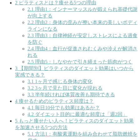
2
ピラティスとは？痩せる5つの理由
2.1
理由1：インナーマッスルが鍛えられ基礎代謝
が向上する
2.2
理由2：身体の歪みが整い本来の美しいボディ
ラインになる
2.3
理由3：自律神経が安定しストレスによる過食
を防ぐ
2.4
理由4：血行が促進されむくみや冷えが解消さ
れる
2.5
理由5：しなやかで引き締まった筋肉がつく
3
【期間別】ピラティスのダイエット効果はいつから
実感できる？
3.1
1ヶ月で感じる身体の変化
3.2
3ヶ月で見た目に変化が現れる
3.3
半年続ければ体質改善も期待できる
4
痩せるためのピラティス頻度は？
4.1
毎日10分でも効果はあるか？
4.2
ダイエット目的に最適な頻度は「週2回」
5
もっと痩せたい人へ！ピラティスのダイエット効果
を加速させる5つの方法
5.1
方法1：有酸素運動を組み合わせて脂肪燃焼を