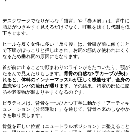
デスクワークでなりがちな「猫背」や「巻き肩」は、背中に
脂肪がつきやすく見えるだけでなく、呼吸を浅くし代謝を低
下させます。
ヒールを履く女性に多い「反り腰」は、骨盤が前に傾くこと
で下腹がぽっこりと押し出され、お尻の筋肉が使われにくく
なるため垂れ尻の原因にもなります。
首が前に出ることで顔まわりのラインがもたついたり、顎が
たるんで見えたりもします。
背骨の自然なS字カーブが失わ
れると、体幹のインナーマッスルが正しく機能せず、全身の
血流やリンパの流れが滞ります。
その結果、特定の部位に脂
肪や老廃物が溜まりやすくなるのです。
ピラティスは、背骨を一つひとつ丁寧に動かす「アーティキ
ュレーション（分節運動）」を通じて、背骨本来のしなやか
さを取り戻します。
骨盤を正しい位置（ニュートラルポジション）に整えること