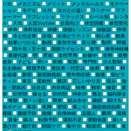
リ化
メカニズム
メリット
メンタルヘルス
モチベー
ション
モデル
ヨガ
ヨガとの違い
ランナー
リフ
ォーマー
リフレッシュ
リラックス
レベル別
レンタ
ル
人気
人気YouTube
企業向け
体型回復
体型変化
体幹
体幹強化
体験
体験レッスン
体験談
停滞
期
冷え性改善
出張
出張ピラティス
初心者
効果
効果いつから
動画
参加方法
反り腰
取得
呼吸
法
四十肩・五十肩
国際ライセンス
在宅
坐骨神経痛
基礎代謝
壁
変化
女性専用
妊娠中
姿勢
姿勢
改善
子ども
安い
実感
実践
専門性
少人数制
引き締め
怪我予防
恵比寿・代官山
改善
教室
料
金相場
新宿
新宿御苑前
更年期症状
服装
朝ピラ
ティス
東京
柔軟性
横浜
正しいやり方
歪み
池
袋・豊島区
注意点
渋谷周辺
特徴
独学
猫背
産
後
症状別
痩せる
目的別
神奈川
禁忌
福利厚生
種類
筋トレ違い
簡単
組み合せ
継続
続ける
美ボディ
美容
美脚
習慣
肩こり
脂肪燃焼効果
腰痛
腰痛予防
膝痛
自律神経
芸能人
費用
資格
資金
購入
転倒予防
運動不足
運動強度
違い
選び方
都庁前
関節ケア
集中力
韓国式
頭痛
食