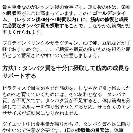
最も重要なのがレッスン後の食事です。運動後の体は、栄養
の吸収率が非常に高まっています。この
「ゴールデンタイ
ム」（レッスン後30分〜1時間以内）に、筋肉の修復と成長
に必要なタンパク質を摂取する
ことで、しなやかな筋肉が効
率よく作られます。
プロテインドリンクやサラダチキン、ゆで卵、豆乳などが手
軽でおすすめです。ここで糖質や脂質の多いものを摂ると脂
肪として蓄積されやすいので注意しましょう。
方法3：タンパク質を十分に摂取して筋肉の成長を
サポートする
ピラティスで目覚めさせた筋肉を、しなやかで引き締まった
ものへと育てていくためには、その材料となる「タンパク
質」が不可欠です。タンパク質が不足すると、体は筋肉を分
解してエネルギーを作り出そうとするため、せっかくのエク
ササイズが逆効果になりかねません。
ダイエット中は食事量が減りがちで、タンパク質不足に陥り
やすいので注意が必要です。1日の
摂取量の目安は、体重