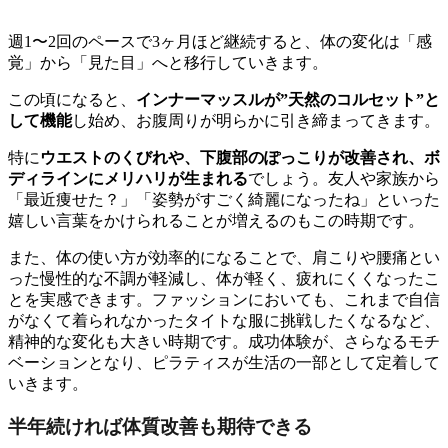
週1〜2回のペースで3ヶ月ほど継続すると、体の変化は「感
覚」から「見た目」へと移行していきます。
この頃になると、
インナーマッスルが”天然のコルセット”と
して機能
し始め、お腹周りが明らかに引き締まってきます。
特に
ウエストのくびれや、下腹部のぽっこりが改善され、ボ
ディラインにメリハリが生まれる
でしょう。友人や家族から
「最近痩せた？」「姿勢がすごく綺麗になったね」といった
嬉しい言葉をかけられることが増えるのもこの時期です。
また、体の使い方が効率的になることで、肩こりや腰痛とい
った慢性的な不調が軽減し、体が軽く、疲れにくくなったこ
とを実感できます。ファッションにおいても、これまで自信
がなくて着られなかったタイトな服に挑戦したくなるなど、
精神的な変化も大きい時期です。成功体験が、さらなるモチ
ベーションとなり、ピラティスが生活の一部として定着して
いきます。
半年続ければ体質改善も期待できる