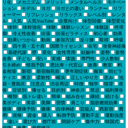
リ化
メカニズム
メリット
メンタルヘルス
モチベー
ション
モデル
ヨガ
ヨガとの違い
ランナー
リフ
ォーマー
リフレッシュ
リラックス
レベル別
レンタ
ル
人気
人気YouTube
企業向け
体型回復
体型変化
体幹
体幹強化
体験
体験レッスン
体験談
停滞
期
冷え性改善
出張
出張ピラティス
初心者
効果
効果いつから
動画
参加方法
反り腰
取得
呼吸
法
四十肩・五十肩
国際ライセンス
在宅
坐骨神経痛
基礎代謝
壁
変化
女性専用
妊娠中
姿勢
姿勢
改善
子ども
安い
実感
実践
専門性
少人数制
引き締め
怪我予防
恵比寿・代官山
改善
教室
料
金相場
新宿
新宿御苑前
更年期症状
服装
朝ピラ
ティス
東京
柔軟性
横浜
正しいやり方
歪み
池
袋・豊島区
注意点
渋谷周辺
特徴
独学
猫背
産
後
症状別
痩せる
目的別
神奈川
禁忌
福利厚生
種類
筋トレ違い
簡単
組み合せ
継続
続ける
美ボディ
美容
美脚
習慣
肩こり
脂肪燃焼効果
腰痛
腰痛予防
膝痛
自律神経
芸能人
西新宿
費
用
資格
資金
購入
転倒予防
運動不足
運動強度
違い
選び方
都庁前
関節ケア
集中力
韓国式
頭痛
食事
骨盤矯正