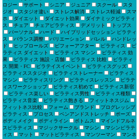
ロジー
サポート
シニア
ジュニア
スクール
スタ
ジオ
スタジオ違い
ストレス解消
ストレス軽減
スマ
ホ
ダイエット
ダイエット効果
ダイナミックピラティ
ス
チェア
チェアピラティス
デメリット
トップス
パーソナル
ハード
ハイブリッドセッション ピラティ
ス
バランス調整
バリエーション
バレル
ハンドレッ
ド
ヒップロールズ
ビフォーアフター
ピラティス
ピ
ラティス ダイエット
ピラティス マシン
ピラティス 効
果
ピラティス 施設・店舗
ピラティス 比較
ピラティ
ス 開業・FC
ピラテイスイベント
ピラティスグッズ
ピラティススタジオ
ピラティストレーナー
ピラティス
マシン
ピラティスリング
ピラティスレッスン
ピラテ
ィスワークショップ
ピラティス初めて
ピラティス新宿
ピラティス楽しい
ピラティス男性
ピラティス種類
ピラティス音楽
ピラティス飽きる
フィットネスジム
フィットネス比較
フォーム
ブランド
プログレッシブ
ピラティス
プロセス
ベンアンドストレッチ
ポーズ
ボディメイク
ボディライン
ボトムス
マインドフルネ
スピラティス
マジックサークル
マシン
マシンピラテ
ィス
マット
マットピラティス
マンツーマン
マンネ