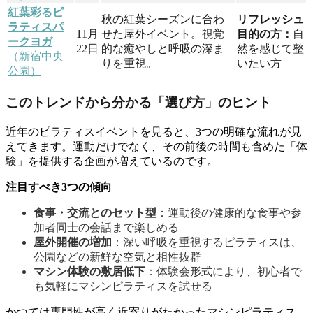
紅葉彩るピ
秋の紅葉シーズンに合わ
リフレッシュ
ラティスパ
11月
せた屋外イベント。視覚
目的の方：
自
ークヨガ
22日
的な癒やしと呼吸の深ま
然を感じて整
（新宿中央
りを重視。
いたい方
公園）
このトレンドから分かる「選び方」のヒント
近年のピラティスイベントを見ると、3つの明確な流れが見
えてきます。運動だけでなく、その前後の時間も含めた「体
験」を提供する企画が増えているのです。
注目すべき3つの傾向
食事・交流とのセット型
：運動後の健康的な食事や参
加者同士の会話まで楽しめる
屋外開催の増加
：深い呼吸を重視するピラティスは、
公園などの新鮮な空気と相性抜群
マシン体験の敷居低下
：体験会形式により、初心者で
も気軽にマシンピラティスを試せる
かつては専門性が高く近寄りがたかったマシンピラティス