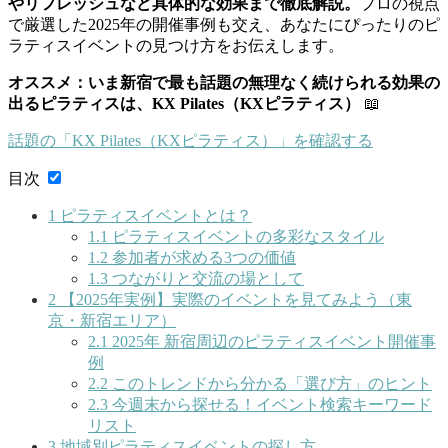
やリフレッシュなど具体的な効果まで徹底解説。
プロの視点
で厳選した2025年の開催事例も交え、あなたにぴったりのピ
ラティスイベントの見つけ方をお伝えします。
オススメ：いま新宿で最も話題の無理なく続けられる効果の
出るピラティスは、KX Pilates（KXピラティス）
📖
話題の「KX Pilates（KXピラティス）」を確認する
目次
1
ピラティスイベントとは？
1.1
ピラティスイベントの多彩なスタイル
1.2
参加者が求める3つの価値
1.3
つながりと交流の場として
2
【2025年実例】実際のイベントを見てみよう（東
京・新宿エリア）
2.1
2025年 新宿周辺のピラティスイベント開催事
例
2.2
このトレンドから分かる「選び方」のヒント
2.3
今週末から探せる！イベント検索キーワード
リスト
3
地域別ピラティスイベントの探し方