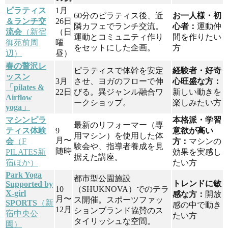
ピラティス
1月
60分のピラティス後、近
お一人様・初
＆ランチ交
26日
隣カフェでランチ交流。
心者：
運動仲
流会
（新宿
（日
運動とコミュニティ作り
間を作りたい
御苑前周
曜
をセットにした企画。
方
辺）
昼）
春の贅沢レ
ピラティスで体幹を安定
経験者・好奇
ッスン
3月
させ、ヨガのフローで伸
心旺盛な方：
「pilates &
22日
びる。異ジャンル融合ワ
新しい動きを
Airflow
ークショップ。
楽しみたい方
yoga」
マシンピラ
本格派・学習
最新のリフォーマー（専
ティス体験
9
意欲が高い
用マシン）を使用した体
月〜
会
（F
方：
マシンの
験会や、指導者養成を見
随時
PILATES新
効果を実感し
据えた講座。
宿ほか）
たい方
Park Yoga
都市型公園施設
トレンドに敏
Supported by
10
（SHUKNOVA）でのテラ
X-girl
感な方：
開放
月〜
ス開催。スポーツファッ
SPORTS
（新
感の中で動き
12月
ションブランド協賛のス
宿中央公
たい方
タイリッシュな空間。
園）