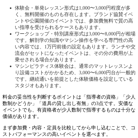
体験会・単発レッスン形式は1,000〜3,000円程度が多
く、無料開催のものも存在します。ブランド協賛イベ
ントや公園開催のイベントでは、参加費無料で質の高
い指導を受けられるケースもあります。
ワークショップ・特別講座形式は3,000〜8,000円が相場
です。解剖学の知識やマシン操作を学べる専門性の高
い内容では、1万円前後の設定もあります。ランチや交
流会がセットになったイベントは、その分の費用が上
乗せされる場合があります。
マシンピラティス体験会は、通常のマットレッスンよ
り設備コストがかかるため、3,000〜6,000円台が一般的
です。継続通いを前提とした体験価格を設定している
スタジオもあります。
料金の妥当性を判断するポイントは「指導者の資格」「少人
数制かどうか」「道具の貸し出し有無」の3点です。安価な
イベントでも、有資格者が少人数制で指導するものは十分な
価値があります。
まず参加費・内容・定員を比較してから申し込むことで、コ
ストパフォーマンスの高いイベントを選べます。