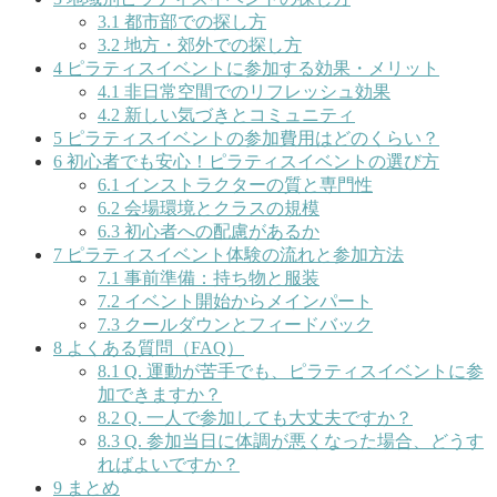
3.1
都市部での探し方
3.2
地方・郊外での探し方
4
ピラティスイベントに参加する効果・メリット
4.1
非日常空間でのリフレッシュ効果
4.2
新しい気づきとコミュニティ
5
ピラティスイベントの参加費用はどのくらい？
6
初心者でも安心！ピラティスイベントの選び方
6.1
インストラクターの質と専門性
6.2
会場環境とクラスの規模
6.3
初心者への配慮があるか
7
ピラティスイベント体験の流れと参加方法
7.1
事前準備：持ち物と服装
7.2
イベント開始からメインパート
7.3
クールダウンとフィードバック
8
よくある質問（FAQ）
8.1
Q. 運動が苦手でも、ピラティスイベントに参
加できますか？
8.2
Q. 一人で参加しても大丈夫ですか？
8.3
Q. 参加当日に体調が悪くなった場合、どうす
ればよいですか？
9
まとめ