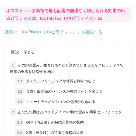
ピラティス音楽
ピラティス飽きる
オススメ：いま新宿で最も話題の無理なく続けられる効果の出
フィットネスジム
フィットネス比較
フォーム
るピラティスは、KX Pilates（KXピラティス）
📖
ブランド
プログレッシブ ピラティス
プロセス
ベンアンドストレッチ
ポーズ
ボディメイク
話題の「KX Pilates（KXピラティス）」を確認する
ボディライン
ボトムス
マインドフルネスピラティス
マジックサークル
目次
マシン
マシンピラティス
マット
1
その脚の歪み、生まれつきだと諦めていませんか？ピラティスで
マットピラティス
マンツーマン
マンネリ化
理想の美脚を目指せる理由
メカニズム
メリット
メンタルヘルス
1.1
ラテラルブリージングが体幹と脚をつなぐ
モチベーション
モデル
ヨガ
ヨガとの違い
1.2
骨盤と股関節のバランスが脚のラインを変える
ランナー
リフォーマー
リフレッシュ
1.3
ニュートラルポジションの意識から始める
リラックス
レベル別
レンタル
人気
2
あなたの脚はどのタイプ？3つの脚の歪みを簡単セルフチェック
人気YouTube
企業向け
体型回復
体型変化
体幹
体幹強化
体験
体験レッスン
2.1
O脚（内反膝）の特徴と骨格の状態
体験談
停滞期
冷え性改善
出張
2.2
X脚（外反膝）の特徴と骨格の状態