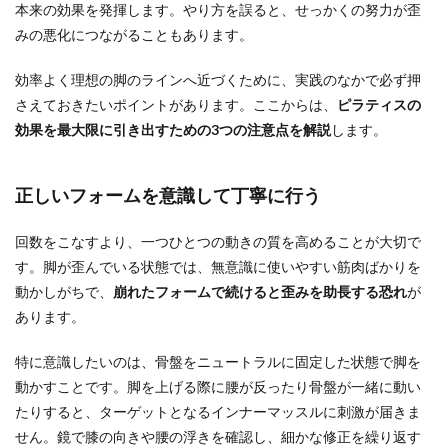
本来の効果を発揮します。やり方を誤ると、せっかくの努力が歪
みの悪化につながることもあります。
効率よく理想の脚のラインへ近づくために、実践のなかで必ず押
さえておきたいポイントがあります。ここからは、
ピラティスの
効果を最大限に引き出すための3つの注意点を解説
します。
正しいフォームを意識して丁寧に行う
回数をこなすより、一つひとつの動きの質を高めることが大切で
す。脚が歪んでいる状態では、無意識に使いやすい筋肉ばかりを
動かしがちで、
崩れたフォームで続けると歪みを助長する恐れ
が
あります。
特に意識したいのは、骨盤をニュートラルに固定した状態で脚を
動かすことです。脚を上げる際に腰が反ったり骨盤が一緒に動い
たりすると、ターゲットとなるインナーマッスルに刺激が届きま
せん。鏡で膝の向きや腰の浮きを確認し、細かな修正を繰り返す