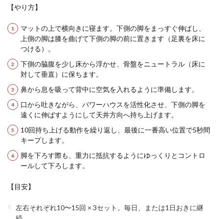
【やり方】
マットの上で横向きに寝ます。下側の脚をまっすぐ伸ばし、
上側の脚は膝を曲げて下側の脚の前に置きます（足裏を床に
つける）。
下側の脇腹を少し床から浮かせ、骨盤をニュートラル（床に
対して垂直）に保ちます。
鼻から息を吸って背中に空気を入れるように準備します。
口から吐きながら、パワーハウスを活性化させ、下側の脚を
遠くに伸ばすようにして天井方向へ持ち上げます。
10回持ち上げる動作を繰り返し、最後に一番高い位置で5秒間
キープします。
脚を下ろす際も、重力に抵抗するようにゆっくりとコントロ
ールして下ろします。
【目安】
左右それぞれ10〜15回 × 3セット。毎日、または1日おきに継
続。