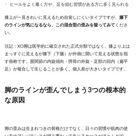
ヒールをよく履く方や、足を組む習慣がある方に多く見られる
膝上が一見きれいに見えるため自覚しにくいタイプですが、
膝下
のラインが気になるなら、この混合型の歪みを疑ってみて
くださ
い。
注記：XO脚は医学的に確立された正式分類ではなく、膝より上は
まっすぐに見えるが膝下（下腿）が外側に開いて見える状態を指
す俗称です。股関節の内旋傾向・脛骨の外旋・足部の回内（扁平
足）が複合して生じることが多く、個人差が大きいタイプです。
脚のラインが歪んでしまう3つの根本的
な原因
脚の歪みは生まれつきの骨格だけでなく、日々の習慣や筋肉の使
い方のアンバランスが積み重なって生じるケースがほとんどで