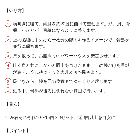
【やり方】
横向きに寝て、両膝を約90度に曲げて重ねます。頭、肩、骨
盤、かかとが一直線になるように整えます。
上の脇腹に手のひら一枚分の隙間を作るイメージで、骨盤を
並行に保ちます。
息を吸って、お腹周りのパワーハウスを安定させます。
吐く息と共に、かかと同士をつけたまま、上の膝だけを貝殻
が開くようにゆっくりと天井方向へ開きます。
吸いながら、膝を元の位置までゆっくりと戻します。
動作中、骨盤が後ろに倒れない範囲で行います。
【目安】
左右それぞれ10〜15回 × 3セット。週3回以上を目安に。
【ポイント】