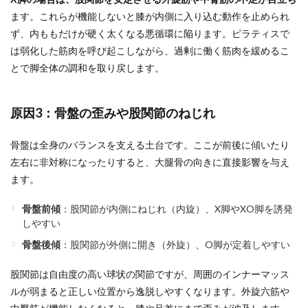
ます。これらが機能しないと膝が内側に入り込む動作を止められ
ず、内ももだけが硬く太くなる悪循環に陥ります。ピラティスで
は弱化した筋肉を呼び起こしながら、過剰に働く筋肉を緩めるこ
とで脚全体の調和を取り戻します。
原因3：骨盤の歪みや股関節のねじれ
骨盤は全身のバランスを支える土台です。ここが前後に傾いたり
左右に非対称になったりすると、大腿骨の向きに直接影響を与え
ます。
骨盤前傾
：股関節が内側にねじれ（内旋）、X脚やXO脚を誘発
しやすい
骨盤後傾
：股関節が外側に開き（外旋）、O脚が定着しやすい
股関節は自由度の高い球状の関節ですが、周囲のインナーマッス
ルが弱まると正しい位置から逸脱しやすくなります。外旋六筋や