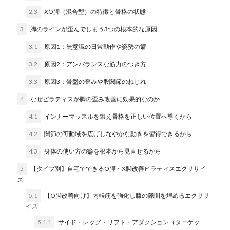
出張ピラティス
初心者
効果
効果いつから
2.3
XO脚（混合型）の特徴と骨格の状態
動画
参加方法
反り腰
取得
呼吸法
3
脚のラインが歪んでしまう3つの根本的な原因
四十肩・五十肩
国際ライセンス
在宅
3.1
原因1：無意識の日常動作や姿勢の癖
坐骨神経痛
基礎代謝
壁
変化
女性専用
3.2
原因2：アンバランスな筋力のつき方
妊娠中
姿勢
姿勢改善
子ども
安い
3.3
原因3：骨盤の歪みや股関節のねじれ
実感
実践
専門性
少人数制
引き締め
怪我予防
恵比寿・代官山
改善
教室
4
なぜピラティスが脚の歪み改善に効果的なのか
料金相場
新宿
新宿御苑前
更年期症状
4.1
インナーマッスルを鍛え骨格を正しい位置へ導くから
服装
朝ピラティス
東京
柔軟性
横浜
4.2
関節の可動域を広げしなやかな動きを習得できるから
正しいやり方
歪み
池袋・豊島区
注意点
4.3
身体の使い方の癖を根本から見直せるから
渋谷周辺
特徴
独学
猫背
産後
5
【タイプ別】自宅でできるO脚・X脚改善ピラティスエクササイ
症状別
痩せる
目的別
神奈川
禁忌
ズ
福利厚生
種類
筋トレ違い
簡単
5.1
【O脚改善向け】内転筋を強化し膝の隙間を埋めるエクササ
イズ
組み合せ
継続
続ける
美ボディ
美容
美脚
習慣
肩こり
脂肪燃焼効果
腰痛
5.1.1
サイド・レッグ・リフト・アダクション（ターゲッ