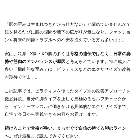
ダイエット
ダイエット効果
ダイナミックピラティス
チェア
チェアピラティス
デメリット
トップス
パーソナル
ハード
「脚の歪みは生まれつきだから仕方ない」と諦めていませんか？
ハイブリッドセッション ピラティス
バランス調整
鏡を見るたびに膝の隙間や膝下の広がりが気になり、ファッショ
ンや将来の関節トラブルへの不安を抱えている方も多いはず。
バリエーション
バレル
ハンドレッド
ヒップロールズ
ビフォーアフター
ピラティス
実は、O脚・X脚・XO脚の多くは
骨格の遺伝ではなく、日常の姿
ピラティス ダイエット
ピラティス マシン
勢や筋肉のアンバランスが原因
と考えられています。特に成人に
ピラティス 効果
ピラティス 施設・店舗
多い「機能的な歪み」は、ピラティスなどのエクササイズで改善
が期待できます。
ピラティス 比較
ピラティス 開業・FC
ピラテイスイベント
ピラティスグッズ
この記事では、ピラティスを使ったタイプ別の改善アプローチを
ピラティススタジオ
ピラティストレーナー
徹底解説。自分の脚タイプを正しく見極めるセルフチェックか
ピラティスマシン
ピラティスリング
ら、インナーマッスルに働きかける具体的なエクササイズまで、
自宅で今日から実践できる内容をお届けします。
ピラティスレッスン
ピラティスワークショップ
ピラティス初めて
ピラティス新宿
続けることで骨格が整い、まっすぐで自信の持てる脚のライン
ピラティス楽しい
ピラティス男性
ピラティス種類
へ。
ぜひ最後まで読んでみてください。