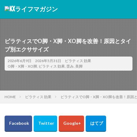
カテゴリー
タグ
ピラティスでO脚・X脚・XO脚を改善！原因とタイ
28日チャレンジ
NGポーズ
O脚・X脚・XO脚
プ別エクササイズ
youtube
アスリート
アプリ
アプローチ
2026年6月9日
2026年5月31日
ピラティス 効果
いつから
イベント
インストラクター
O脚・X脚・XO脚
,
ピラティス 効果
,
歪み
,
美脚
インナー
インナーマッスル
ウエア
ウォールピラティス
エクササイズ
おすすめ動画
おすすめ店舗
オフィス
オンライン
HOME
ピラティス 効果
ピラティスでO脚・X脚・XO脚を改善！原因
キャデラック
くびれ
グループレッスン
ゴルフ相性
コントロロジー
サポート
シニア
ジュニア
スクール
スタジオ
スタジオ違い
ストレス解消
ストレス軽減
スマホ