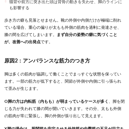
猫背や前方に突き出た頭は背骨の動きを失わせ、脚のラインに
も影響する
歩き方の癖も見落とせません。靴の外側や内側だけが極端に削れ
ている場合、重心の偏りが太もも外側の筋肉を過剰に発達させ、
膝の間を広げてしまいます。
まず自分の姿勢の癖に気づくこと
が、改善への出発点
です。
原因2：アンバランスな筋力のつき方
脚は多くの筋肉が協調して働くことでまっすぐな状態を保ってい
ます。一部の筋力が低下すると、関節が外側や内側に引っ張られ
て歪みが生じます。
O脚の方は内転筋（内もも）が弱まっているケースが多く
、脚を閉
じる力が失われて膝の間が開いていきます。その分、太もも外側
の筋肉が常に緊張し、脚の外側が張り出して見えます。
X脚の場合は、股関節を安定させる外旋筋や中臀筋の不足が目立ち