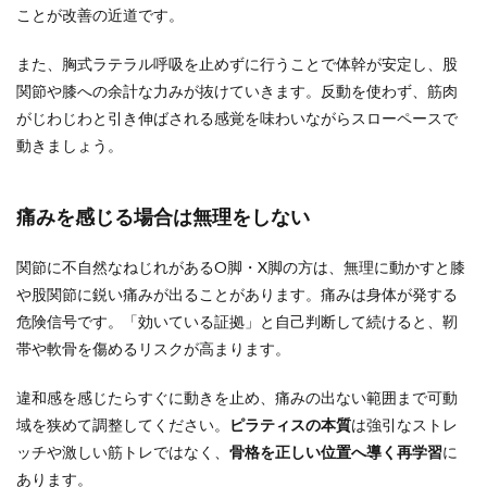
ことが改善の近道です。
また、胸式ラテラル呼吸を止めずに行うことで体幹が安定し、股
関節や膝への余計な力みが抜けていきます。反動を使わず、筋肉
がじわじわと引き伸ばされる感覚を味わいながらスローペースで
動きましょう。
痛みを感じる場合は無理をしない
関節に不自然なねじれがあるO脚・X脚の方は、無理に動かすと膝
や股関節に鋭い痛みが出ることがあります。痛みは身体が発する
危険信号です。「効いている証拠」と自己判断して続けると、靭
帯や軟骨を傷めるリスクが高まります。
違和感を感じたらすぐに動きを止め、痛みの出ない範囲まで可動
域を狭めて調整してください。
ピラティスの本質
は強引なストレ
ッチや激しい筋トレではなく、
骨格を正しい位置へ導く再学習
に
あります。