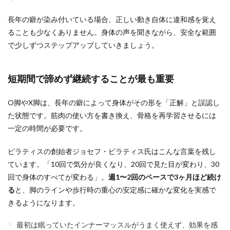
長年の癖が染み付いている場合、正しい動き自体に違和感を覚え
ることも少なくありません。身体の声を聞きながら、安全な範囲
で少しずつステップアップしていきましょう。
短期間で諦めず継続することが最も重要
O脚やX脚は、長年の癖によって身体がその形を「正解」と誤認し
た状態です。筋肉の使い方を書き換え、骨格を再学習させるには
一定の時間が必要です。
ピラティスの創始者ジョセフ・ピラティス氏はこんな言葉を残し
ています。「10回で気分が良くなり、20回で見た目が変わり、30
回で身体のすべてが変わる」。
週1〜2回のペースで3ヶ月ほど続け
る
と、脚のラインや歩行時の重心の安定感に確かな変化を実感で
きるようになります。
最初は眠っていたインナーマッスルがうまく使えず、効果を感