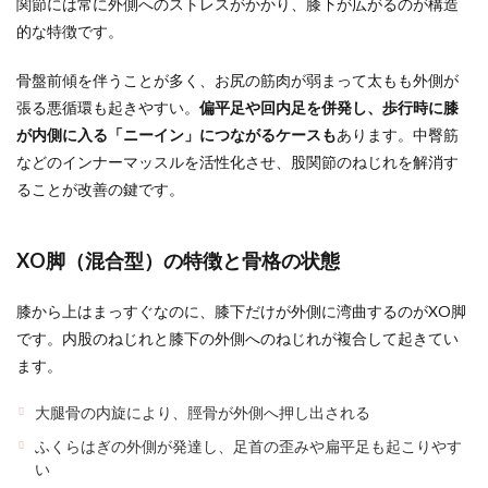
関節には常に外側へのストレスがかかり、膝下が広がるのが構造
的な特徴です。
骨盤前傾を伴うことが多く、お尻の筋肉が弱まって太もも外側が
張る悪循環も起きやすい。
偏平足や回内足を併発し、歩行時に膝
が内側に入る「ニーイン」につながるケースも
あります。中臀筋
などのインナーマッスルを活性化させ、股関節のねじれを解消す
ることが改善の鍵です。
XO脚（混合型）の特徴と骨格の状態
膝から上はまっすぐなのに、膝下だけが外側に湾曲するのがXO脚
です。内股のねじれと膝下の外側へのねじれが複合して起きてい
ます。
大腿骨の内旋により、脛骨が外側へ押し出される
ふくらはぎの外側が発達し、足首の歪みや扁平足も起こりやす
い