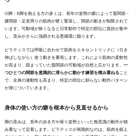
O脚・X脚を抱える方の多くは、長年の姿勢の癖によって股関節・
膝関節・足首周りの筋肉が硬く緊張し、関節の動きが制限されて
います。可動域が狭くなると日常動作で特定の部位に負担が集中
し、歪みがさらに強調される悪循環に陥ります。
ピラティスでは呼吸に合わせて筋肉をエキセントリックに（引き
伸ばしながら）使う動きを重視します。これにより筋肉の柔軟性
が高まり、固まっていた股関節の可動域が自然と広がります。
一
つひとつの関節を意識的に滑らかに動かす練習を積み重ねる
こと
で、全身の連動性も高まり、特定の部位に頼らない動作パターン
が身についていきます。
身体の使い方の癖を根本から見直せるから
脚の歪みは、長年の歩き方や座り姿勢といった無意識の動作が積
み重なって定着します。ピラティスが画期的なのは、筋肉を鍛え