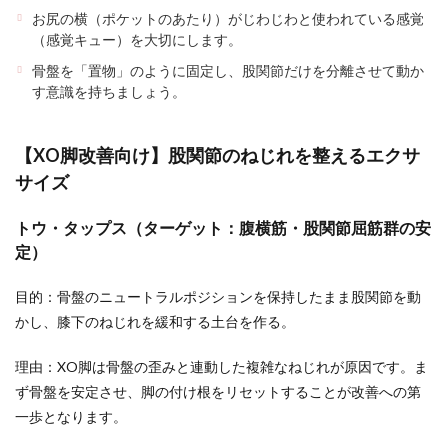
お尻の横（ポケットのあたり）がじわじわと使われている感覚
（感覚キュー）を大切にします。
骨盤を「置物」のように固定し、股関節だけを分離させて動か
す意識を持ちましょう。
【XO脚改善向け】股関節のねじれを整えるエクサ
サイズ
トウ・タップス（ターゲット：腹横筋・股関節屈筋群の安
定）
目的：骨盤のニュートラルポジションを保持したまま股関節を動
かし、膝下のねじれを緩和する土台を作る。
理由：XO脚は骨盤の歪みと連動した複雑なねじれが原因です。ま
ず骨盤を安定させ、脚の付け根をリセットすることが改善への第
一歩となります。