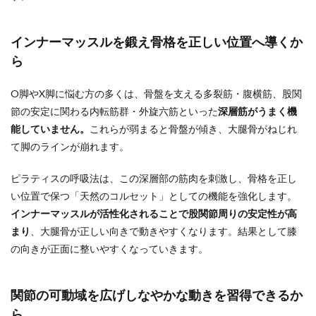
インナーマッスルを鍛え骨格を正しい位置へ導くか
ら
O脚やX脚に悩む方の多くは、骨盤を支える多裂筋・腹横筋、股関
節の安定に関わる内転筋群・外旋六筋といった
深層筋がうまく機
能していません。
これらが弱まると骨盤が傾き、大腿骨がねじれ
て脚のラインが崩れます。
ピラティスの呼吸法は、この深層部の筋肉を刺激し、骨格を正し
い位置で保つ「天然のコルセット」としての機能を強化します。
インナーマッスルが活性化されることで股関節周りの安定性が高
まり
、大腿骨が正しい向きで動きやすくなります。結果として膝
の向きが正面に整いやすくなっていきます。
関節の可動域を広げしなやかな動きを習得できるか
ら