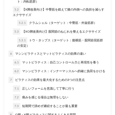
ト：内転筋群）
腰痛予防
膝痛
自律神経
芸能人
費用
5.2
【X脚改善向け】中臀筋を鍛えて膝の内側への負担を減らす
資格
資金
購入
転倒予防
運動不足
エクササイズ
運動強度
違い
選び方
都庁前
関節ケア
5.2.1
クラムシェル（ターゲット：中臀筋・外旋筋群）
集中力
韓国式
頭痛
食事
骨盤矯正
5.3
【XO脚改善向け】股関節のねじれを整えるエクササイズ
5.3.1
トウ・タップス（ターゲット：腹横筋・股関節屈筋群
検索
の安定）
6
マシンピラティスとマットピラティスの効果の違い
6.1
マットピラティス：自己コントロール力と再現性を養う
6.2
マシンピラティス：インナーマッスルへ的確に負荷をかける
7
ピラティスの効果を最大化するための3つの注意点
7.1
正しいフォームを意識して丁寧に行う
7.2
痛みを感じる場合は無理をしない
7.3
短期間で諦めず継続することが最も重要
8
O脚・X脚 ピラティスに関するよくある質問