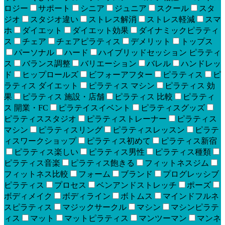
ロジー
サポート
シニア
ジュニア
スクール
スタ
ジオ
スタジオ違い
ストレス解消
ストレス軽減
スマ
ホ
ダイエット
ダイエット効果
ダイナミックピラティ
ス
チェア
チェアピラティス
デメリット
トップス
パーソナル
ハード
ハイブリッドセッション ピラティ
ス
バランス調整
バリエーション
バレル
ハンドレッ
ド
ヒップロールズ
ビフォーアフター
ピラティス
ピ
ラティス ダイエット
ピラティス マシン
ピラティス 効
果
ピラティス 施設・店舗
ピラティス 比較
ピラティ
ス 開業・FC
ピラテイスイベント
ピラティスグッズ
ピラティススタジオ
ピラティストレーナー
ピラティス
マシン
ピラティスリング
ピラティスレッスン
ピラテ
ィスワークショップ
ピラティス初めて
ピラティス新宿
ピラティス楽しい
ピラティス男性
ピラティス種類
ピラティス音楽
ピラティス飽きる
フィットネスジム
フィットネス比較
フォーム
ブランド
プログレッシブ
ピラティス
プロセス
ベンアンドストレッチ
ポーズ
ボディメイク
ボディライン
ボトムス
マインドフルネ
スピラティス
マジックサークル
マシン
マシンピラテ
ィス
マット
マットピラティス
マンツーマン
マンネ