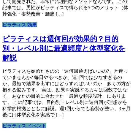
して開発された、非常に合理的なメソッドなんです。 この
記事では、男性がピラティスで得られる5つのメリット（体
幹強化・姿勢改善・腰痛 […]
ピラティス 効果
ピラティスは週何回が効果的？目的
別・レベル別に最適頻度と体型変化を
解説
ピラティスを始めたものの「週何回通えばいいの?」と迷っ
ていませんか? 毎日やるべきか、週1回では少なすぎるの
か、最短で結果を出すにはどうすればいいのか—多くの方が
抱える悩みです。 実は、効果を実感するカギは回数ではな
く、あなたの目的に合わせた「最適な頻度設計」にありま
す。 この記事では、目的別・レベル別に週何回が理想かを
科学的根拠とともに解説。週1回からでも姿勢が整い、3ヶ月
後には体型変化を実感で […]
ピラティス イベント