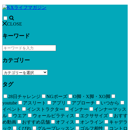
CLOSE
キーワード
カテゴリー
タグ
28日チャレンジ
NGポーズ
O脚・X脚・XO脚
youtube
アスリート
アプリ
アプローチ
いつから
イベント
インストラクター
インナー
インナーマッス
ル
ウエア
ウォールピラティス
エクササイズ
おすす
め動画
おすすめ店舗
オフィス
オンライン
キャデラ
ック
くびれ
グループレッスン
ゴルフ相性
コントロ