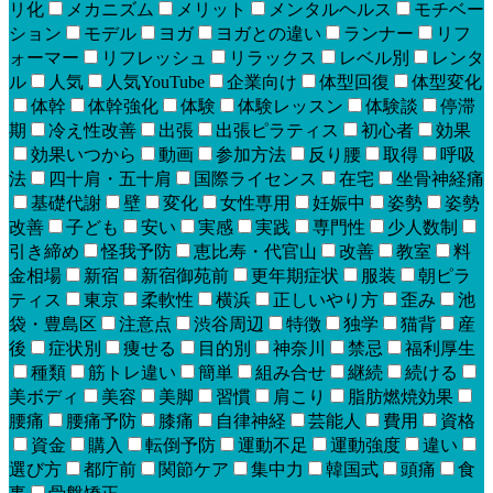
リ化
メカニズム
メリット
メンタルヘルス
モチベー
ション
モデル
ヨガ
ヨガとの違い
ランナー
リフ
ォーマー
リフレッシュ
リラックス
レベル別
レンタ
ル
人気
人気YouTube
企業向け
体型回復
体型変化
体幹
体幹強化
体験
体験レッスン
体験談
停滞
期
冷え性改善
出張
出張ピラティス
初心者
効果
効果いつから
動画
参加方法
反り腰
取得
呼吸
法
四十肩・五十肩
国際ライセンス
在宅
坐骨神経痛
基礎代謝
壁
変化
女性専用
妊娠中
姿勢
姿勢
改善
子ども
安い
実感
実践
専門性
少人数制
引き締め
怪我予防
恵比寿・代官山
改善
教室
料
金相場
新宿
新宿御苑前
更年期症状
服装
朝ピラ
ティス
東京
柔軟性
横浜
正しいやり方
歪み
池
袋・豊島区
注意点
渋谷周辺
特徴
独学
猫背
産
後
症状別
痩せる
目的別
神奈川
禁忌
福利厚生
種類
筋トレ違い
簡単
組み合せ
継続
続ける
美ボディ
美容
美脚
習慣
肩こり
脂肪燃焼効果
腰痛
腰痛予防
膝痛
自律神経
芸能人
費用
資格
資金
購入
転倒予防
運動不足
運動強度
違い
選び方
都庁前
関節ケア
集中力
韓国式
頭痛
食