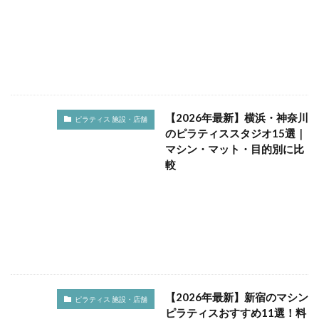
ピラティス音楽
ピラティス飽きる
フィットネスジム
フィットネス比較
フォーム
ブランド
プログレッシブ ピラティス
プロセス
ベンアンドストレッチ
ポーズ
ボディメイク
ボディライン
ボトムス
マインドフルネスピラティス
マジックサークル
【2026年最新】横浜・神奈川
ピラティス 施設・店舗
のピラティススタジオ15選｜
マシン
マシンピラティス
マット
マシン・マット・目的別に比
マットピラティス
マンツーマン
マンネリ化
較
メカニズム
メリット
メンタルヘルス
モチベーション
モデル
ヨガ
ヨガとの違い
ランナー
リフォーマー
リフレッシュ
リラックス
レベル別
レンタル
人気
人気YouTube
企業向け
体型回復
体型変化
体幹
体幹強化
体験
体験レッスン
【2026年最新】新宿のマシン
ピラティス 施設・店舗
体験談
停滞期
冷え性改善
出張
ピラティスおすすめ11選！料