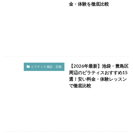
出張ピラティス
初心者
金・体験を徹底比較
効果
効果いつから
動画
参加方法
反り腰
取得
呼吸法
四十肩・五十肩
国際ライセンス
在宅
坐骨神経痛
基礎代謝
壁
変化
女性専用
妊娠中
姿勢
姿勢改善
子ども
安い
実感
実践
専門性
少人数制
引き締め
怪我予防
恵比寿・代官山
改善
教室
【2026年最新】池袋・豊島区
料金相場
新宿
新宿御苑前
更年期症状
ピラティス 施設・店舗
周辺のピラティスおすすめ15
服装
朝ピラティス
東京
柔軟性
横浜
選！安い料金・体験レッスン
正しいやり方
歪み
池袋・豊島区
注意点
で徹底比較
渋谷周辺
特徴
独学
猫背
産後
症状別
痩せる
目的別
神奈川
禁忌
福利厚生
種類
筋トレ違い
簡単
組み合せ
継続
続ける
美ボディ
美容
美脚
習慣
肩こり
脂肪燃焼効果
腰痛