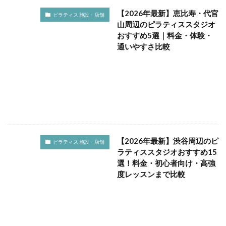
腰痛予防
膝痛
自律神経
芸能人
費用
【2026年最新】恵比寿・代官
ピラティス 施設・店舗
資格
資金
購入
転倒予防
運動不足
山周辺のピラティススタジオ
おすすめ5選｜料金・体験・
運動強度
違い
選び方
都庁前
関節ケア
通いやすさ比較
集中力
韓国式
頭痛
食事
骨盤矯正
検索
【2026年最新】渋谷周辺のピ
ピラティス 施設・店舗
ラティススタジオおすすめ15
選！料金・初心者向け・高強
度レッスンまで比較