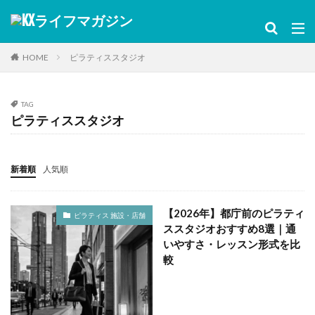
カテゴリー
HOME
ピラティススタジオ
タグ
TAG
28日チャレンジ
NGポーズ
O脚・X脚・XO脚
ピラティススタジオ
youtube
アスリート
アプリ
アプローチ
いつから
イベント
インストラクター
新着順
人気順
インナー
インナーマッスル
ウエア
ウォールピラティス
エクササイズ
おすすめ動画
【2026年】都庁前のピラティ
おすすめ店舗
オフィス
オンライン
ピラティス 施設・店舗
ススタジオおすすめ8選｜通
キャデラック
くびれ
グループレッスン
いやすさ・レッスン形式を比
ゴルフ相性
コントロロジー
サポート
シニア
較
ジュニア
スクール
スタジオ
スタジオ違い
ストレス解消
ストレス軽減
スマホ