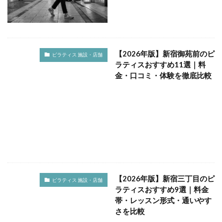
ダイエット
ダイエット効果
ダイナミックピラティス
チェア
チェアピラティス
デメリット
トップス
パーソナル
ハード
ハイブリッドセッション ピラティス
バランス調整
【2026年版】新宿御苑前のピ
ピラティス 施設・店舗
バリエーション
バレル
ハンドレッド
ラティスおすすめ11選｜料
金・口コミ・体験を徹底比較
ヒップロールズ
ビフォーアフター
ピラティス
ピラティス ダイエット
ピラティス マシン
ピラティス 効果
ピラティス 施設・店舗
ピラティス 比較
ピラティス 開業・FC
ピラテイスイベント
ピラティスグッズ
ピラティススタジオ
ピラティストレーナー
ピラティスマシン
ピラティスリング
【2026年版】新宿三丁目のピ
ピラティス 施設・店舗
ピラティスレッスン
ピラティスワークショップ
ラティスおすすめ9選｜料金
ピラティス初めて
ピラティス新宿
帯・レッスン形式・通いやす
さを比較
ピラティス楽しい
ピラティス男性
ピラティス種類